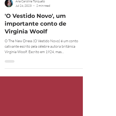
Ana Carolina Torquato
Jul 24, 2023
2 min read
'O Vestido Novo', um
importante conto de
Virginia Woolf
O The New Dress (O Vestido Novo) é um conto
cativante escrito pela célebre autora britânica
Virginia Woolf. Escrito em 1924, mas...