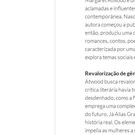
Margaret Atwood é um
aclamadas e influentes
contemporânea. Nasci
autora começou a pub
então, produziu uma o
romances, contos, poes
caracterizada por uma
explora temas sociais e
Revalorização de gê
Atwood busca revalori
crítica literária havia
desdenhado, como a fi
emprega uma complexa 
do futuro. Já Alias Gr
história real. Os elem
impelia as mulheres a