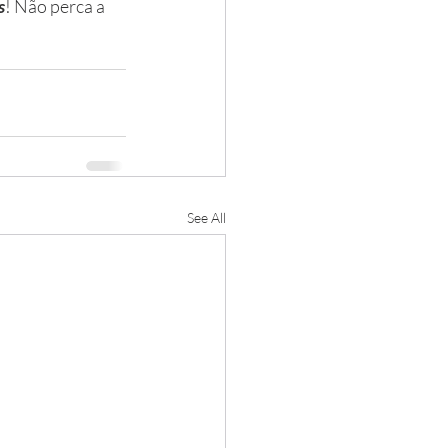
s
! Não perca a 
See All