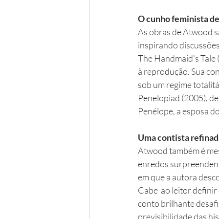
O cunho feminista de
As obras de Atwood sã
inspirando discussões
The Handmaid's Tale (
à reprodução. Sua con
sob um regime totalitá
Penelopiad (2005), de
Penélope, a esposa do
Uma contista refinad
Atwood também é mest
enredos surpreendent
em que a autora descon
Cabe  ao leitor defin
conto brilhante desafi
previsibilidade das hi