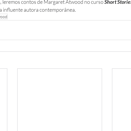
 leremos contos de Margaret Atwood no curso 
Short Storie
a influente autora contemporânea. 
wood