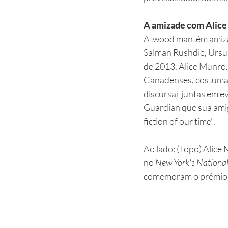
A amizade com Alic
Atwood mantém amiza
Salman Rushdie, Ursul
de 2013, Alice Munro
Canadenses, costumam
discursar juntas em ev
Guardian que sua amig
fiction of our time".
Ao lado: (Topo) Alice
no 
New York's National
comemoram o prêmio 