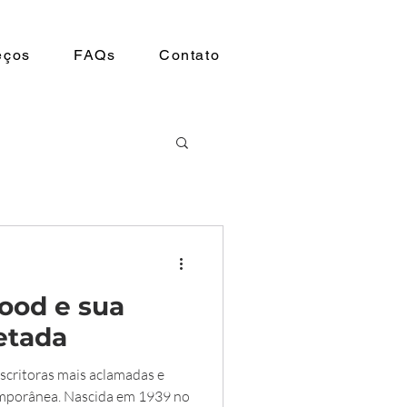
eços
FAQs
Contato
ood e sua
etada
critoras mais aclamadas e
temporânea. Nascida em 1939 no