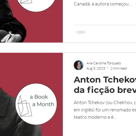
Canadá, a autora começou...
Ana Carolina Torquato
Aug 3, 2023
2 min read
Anton Tcheko
da ficção bre
Anton Tchekov (ou Chekhov, c
em inglês) foi um renomado es
teatro moderno e é...