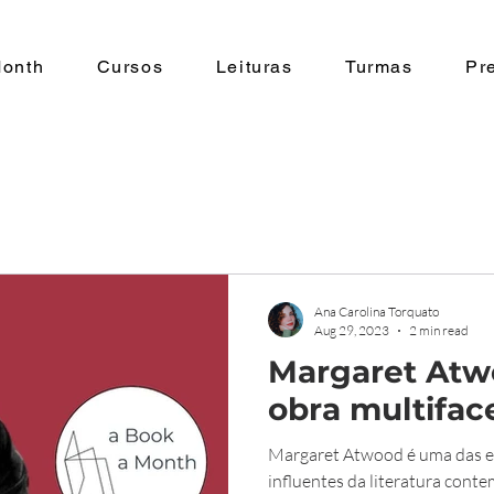
Month
Cursos
Leituras
Turmas
Pr
Ana Carolina Torquato
Aug 29, 2023
2 min read
Margaret Atw
obra multifac
Margaret Atwood é uma das es
influentes da literatura con