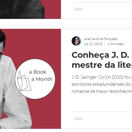
Ana Carolina Torquato
Jul 22, 2023
1 min read
Conheça J. D.
mestre da lite
J. D. Salinger (1919-2010) fo
escritores estadunidenses do 
romance de maior reconhecime