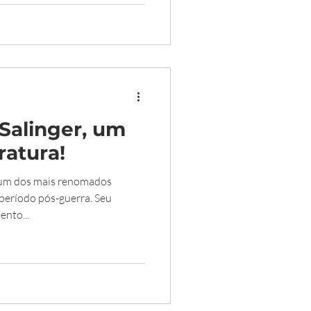
 Salinger, um
ratura!
i um dos mais renomados
período pós-guerra. Seu
nto...